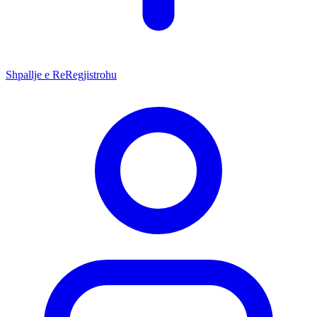
Shpallje e Re
Regjistrohu