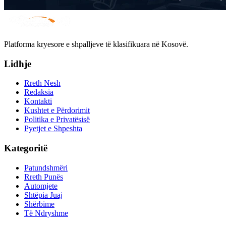
Platforma kryesore e shpalljeve të klasifikuara në Kosovë.
Lidhje
Rreth Nesh
Redaksia
Kontakti
Kushtet e Përdorimit
Politika e Privatësisë
Pyetjet e Shpeshta
Kategoritë
Patundshmëri
Rreth Punës
Automjete
Shtëpia Juaj
Shërbime
Të Ndryshme