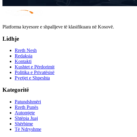
Platforma kryesore e shpalljeve të klasifikuara në Kosovë.
Lidhje
Rreth Nesh
Redaksia
Kontakti
Kushtet e Përdorimit
Politika e Privatësisë
Pyetjet e Shpeshta
Kategoritë
Patundshmëri
Rreth Punës
Automjete
Shtëpia Juaj
Shërbime
Të Ndryshme