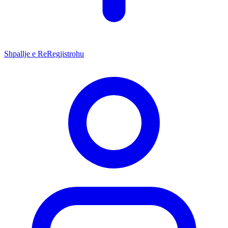
Shpallje e Re
Regjistrohu