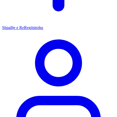
Shpallje e Re
Regjistrohu