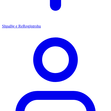
Shpallje e Re
Regjistrohu