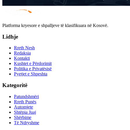
Platforma kryesore e shpalljeve të klasifikuara në Kosovë.
Lidhje
Rreth Nesh
Redaksia
Kontakti
Kushtet e Përdorimit
Politika e Privatësisë
Pyetjet e Shpeshta
Kategoritë
Patundshmëri
Rreth Punës
Automjete
Shtëpia Juaj
Shërbime
Të Ndryshme